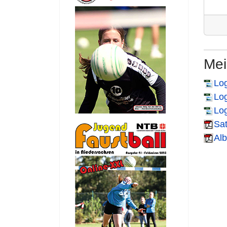
Mei
Log
Log
Log
Sat
Alb